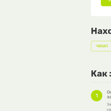
Нахо
ЧМЗАП
Как 
О
1
з
За
са