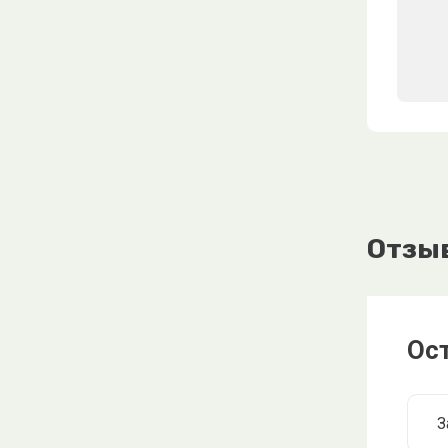
Отзы
Ос
З