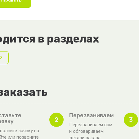
дится в разделах
заказать
ставьте
Перезваниваем
2
3
аявку
Перезваниваем вам
полните заявку на
и обговариваем
йте или позвоните
детали заказа