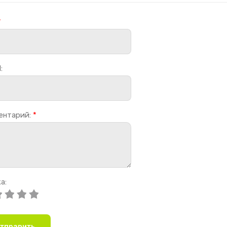
*
:
ентарий:
*
а:
тправить