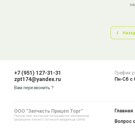
н
Наза
+7 (951) 127-31-31
График 
zpt174@yandex.ru
Пн-Сб с 
Вам перезвонить ?
Главная
ООО "Запчасть Прицеп Торг"
Полное или частичное копирование материалов
разрешено только с согласия владельца сайта
Вопрос 