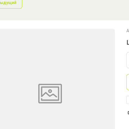
дыдущий
А