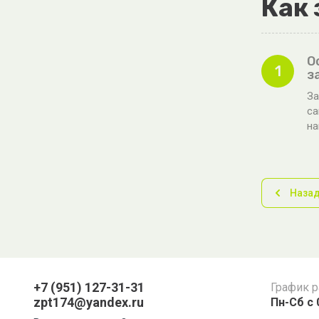
Как 
О
1
з
За
са
н
Наза
+7 (951) 127-31-31
График 
zpt174@yandex.ru
Пн-Сб с 