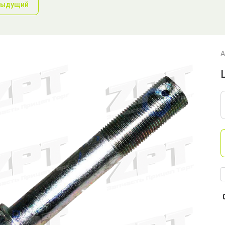
дыдущий
А