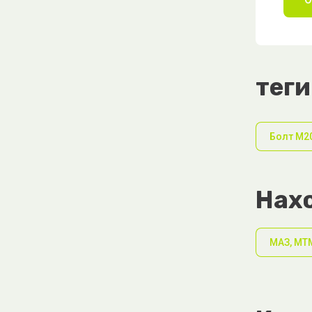
теги
Болт М2
Нахо
МАЗ, МТ