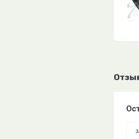
Отзы
Ос
З