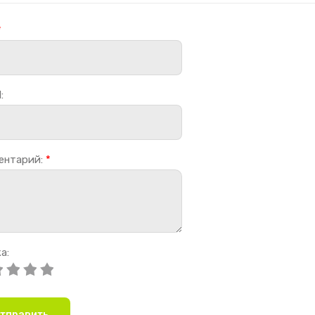
*
:
ентарий:
*
а:
тправить