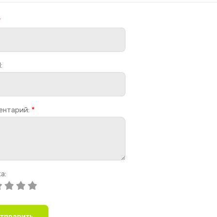
*
:
ентарий:
*
а:
тправить