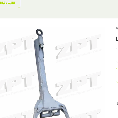
дыдущий
А