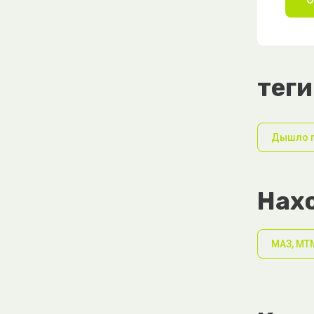
теги
Дышло п
Нахо
МАЗ, МТ