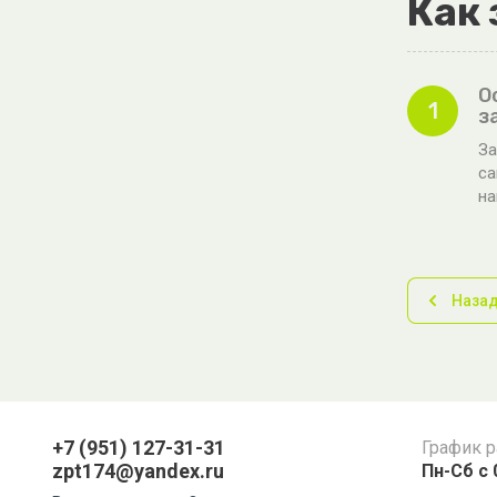
Как 
О
1
з
За
са
н
Наза
+7 (951) 127-31-31
График 
zpt174@yandex.ru
Пн-Сб с 