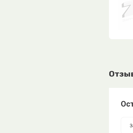
Отзы
Ос
З