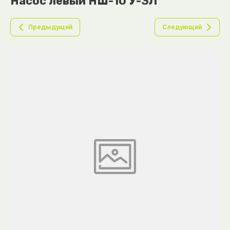
Насос левый НШ-10 У-3Л
Предыдущий
Следующий