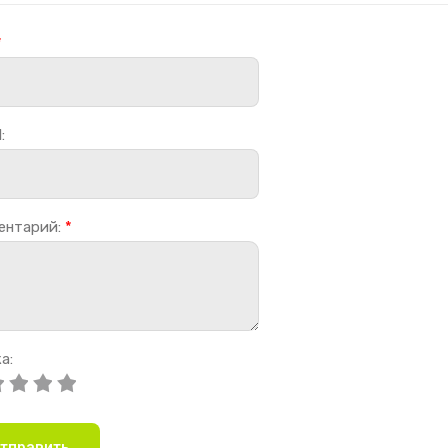
*
:
ентарий:
*
а:
тправить