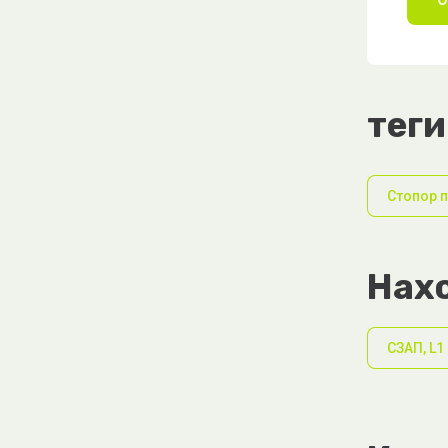
теги
Стопор 
Нахо
СЗАП, L1