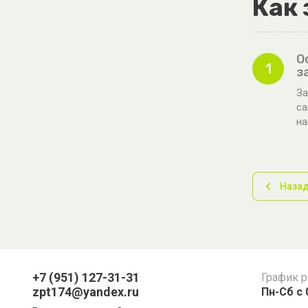
Как 
О
1
з
За
са
н
Наза
+7 (951) 127-31-31
График 
zpt174@yandex.ru
Пн-Сб с 