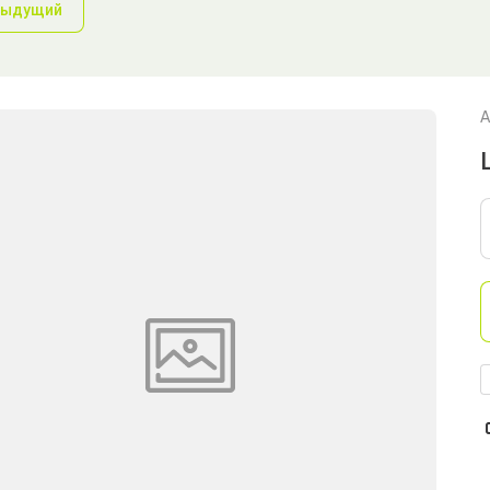
дыдущий
А