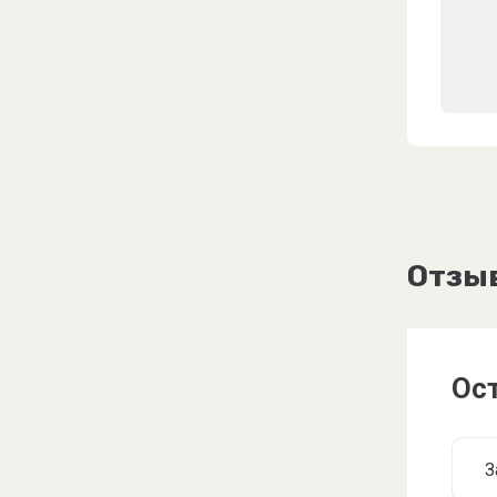
Отзы
Ос
З